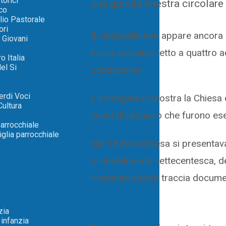
torici
una grande finestra circolare
co
lio Pastorale
ori
Il campanile non appare ancora
 Giovani
ha un semplice tetto a quattro 
o Italia
el Si
costruzione.
erdi Voci
L'immagine ci mostra la Chiesa d
Cultura
lavori di restauro che furono ese
parrocchiale
glia parrocchiale
Nel 1849 la Chiesa si presentava
probabilmente settecentesca, de
rinvenuta alcuna traccia docume
zia
 infanzia